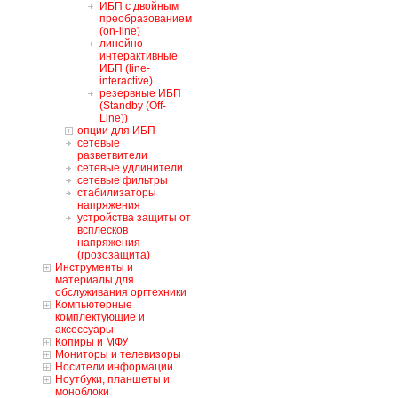
ИБП с двойным
преобразованием
(on-line)
линейно-
интерактивные
ИБП (line-
interactive)
резервные ИБП
(Standby (Off-
Line))
опции для ИБП
сетевые
разветвители
сетевые удлинители
сетевые фильтры
стабилизаторы
напряжения
устройства защиты от
всплесков
напряжения
(грозозащита)
Инструменты и
материалы для
обслуживания оргтехники
Компьютерные
комплектующие и
аксессуары
Копиры и МФУ
Мониторы и телевизоры
Носители информации
Ноутбуки, планшеты и
моноблоки