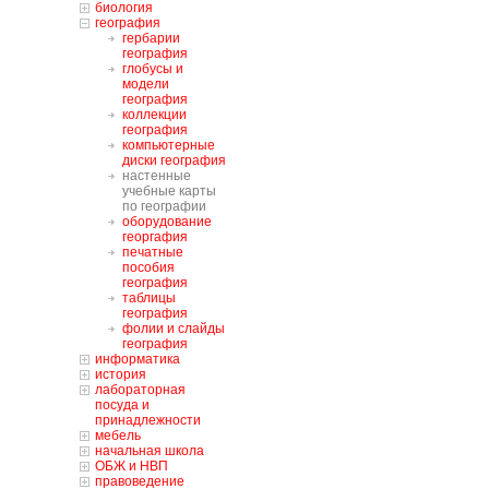
биология
география
гербарии
география
глобусы и
модели
география
коллекции
география
компьютерные
диски география
настенные
учебные карты
по географии
оборудование
георгафия
печатные
пособия
география
таблицы
география
фолии и слайды
география
информатика
история
лабораторная
посуда и
принадлежности
мебель
начальная школа
ОБЖ и НВП
правоведение