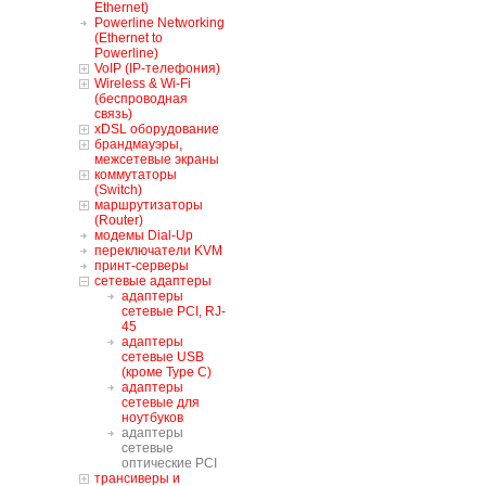
Ethernet)
Powerline Networking
(Ethernet to
Powerline)
VoIP (IP-телефония)
Wireless & Wi-Fi
(беспроводная
связь)
xDSL оборудование
брандмауэры,
межсетевые экраны
коммутаторы
(Switch)
маршрутизаторы
(Router)
модемы Dial-Up
переключатели KVM
принт-серверы
сетевые адаптеры
адаптеры
сетевые PCI, RJ-
45
адаптеры
сетевые USB
(кроме Type C)
адаптеры
сетевые для
ноутбуков
адаптеры
сетевые
оптические PCI
трансиверы и