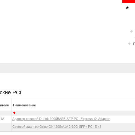
ские PCI
дителя
Наименование
D1A
Адаптер сетевой D-Link 1000BASE-SFP PCI-Express X4 Adapter
Сетевой адаптер Origo ON420S/A1A 2*10G SFP+ PCI-E x8