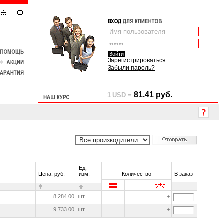
Зарегистрироваться
Забыли пароль?
81.41 руб.
1 USD =
Ед.
Цена, руб.
изм.
Количество
В заказ
8 284.00
шт
+
9 733.00
шт
+