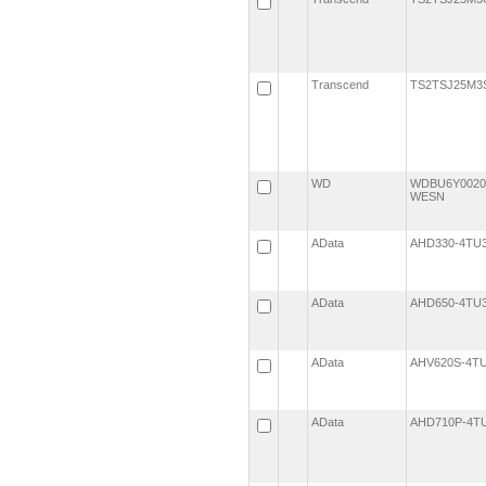
Transcend
TS2TSJ25M
WD
WDBU6Y0020
WESN
AData
AHD330-4TU
AData
AHD650-4TU
AData
AHV620S-4T
AData
AHD710P-4T