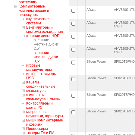
оргтехники
Компьютерные
AData
AHV620S-1T
комплектующие и
аксессуары
акустические
AData
AHV620S-1TU
системы
CWH
Вентиляторы и
системы охлаждения
жесткие диски HDD
AData
AHV620S-2T
внешние
жесткие диски
2,5"
AData
AHV620S-2TU
CWH
внешние
жесткие диски
3,5"
Silicon Power
SP010TBPHD
игровые
манипуляторы
интернет-камеры
USB
Silicon Power
SP020TBPHD
Кабели
соединительные
клавиатуры
комплекты
Silicon Power
SP020TBPHD
клавиатура + мышь
Контроллеры и
карты PCI
Silicon Power
SP020TBPHD
микрофоны,
наушники, гарнитуры
мыши компьютерные
и коврики
Процессоры
тюнеры TV и FM