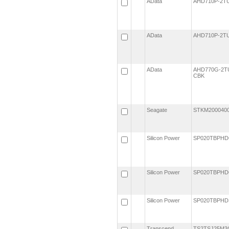
AData
AHD710P-2T
AData
AHD710P-2T
AData
AHD770G-2T
CBK
Seagate
STKM20004
Silicon Power
SP020TBPHD
Silicon Power
SP020TBPHD
Silicon Power
SP020TBPHD
Transcend
TS2TSJ25M