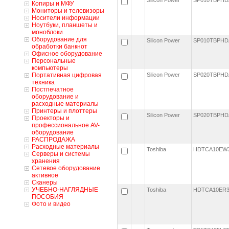
Silicon Power
SP010TBPHD
Копиры и МФУ
Мониторы и телевизоры
Носители информации
Ноутбуки, планшеты и
моноблоки
Оборудование для
Silicon Power
SP010TBPHD
обработки банкнот
Офисное оборудование
Персональные
компьютеры
Портативная цифровая
Silicon Power
SP020TBPHD
техника
Постпечатное
оборудование и
расходные материалы
Принтеры и плоттеры
Silicon Power
SP020TBPHD
Проекторы и
профессиональное AV-
оборудование
РАСПРОДАЖА
Расходные материалы
Toshiba
HDTCA10EW
Серверы и системы
хранения
Сетевое оборудование
активное
Сканеры
УЧЕБНО-НАГЛЯДНЫЕ
Toshiba
HDTCA10ER
ПОСОБИЯ
Фото и видео