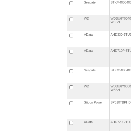
Seagate
STKM40004
WD
WDBU6Y0040
WESN
AData
AHD330-5TU
AData
AHD710P-5T
Seagate
STKM50004
WD
WDBU6Y0050
WESN
Silicon Power
SP010TBPHD
AData
AHD720-2TU