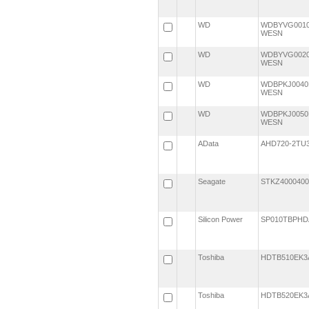
WD
WDBYVG0010
WESN
WD
WDBYVG0020
WESN
WD
WDBPKJ0040
WESN
WD
WDBPKJ0050
WESN
AData
AHD720-2TU
Seagate
STKZ400040
Silicon Power
SP010TBPHD
Toshiba
HDTB510EK
Toshiba
HDTB520EK