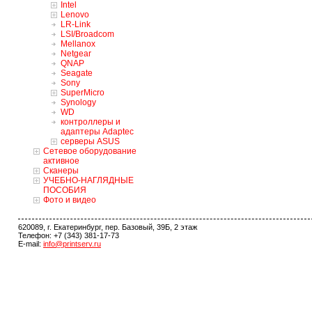
Intel
Lenovo
LR-Link
LSI/Broadcom
Mellanox
Netgear
QNAP
Seagate
Sony
SuperMicro
Synology
WD
контроллеры и
адаптеры Adaptec
серверы ASUS
Сетевое оборудование
активное
Сканеры
УЧЕБНО-НАГЛЯДНЫЕ
ПОСОБИЯ
Фото и видео
620089, г. Екатеринбург, пер. Базовый, 39Б, 2 этаж
Телефон: +7 (343) 381-17-73
E-mail:
info@printserv.ru