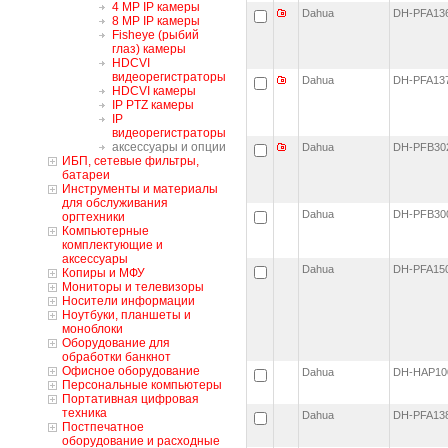
4 MP IP камеры
Dahua
DH-PFA1
8 MP IP камеры
Fisheye (рыбий
глаз) камеры
HDCVI
видеорегистраторы
Dahua
DH-PFA1
HDCVI камеры
IP PTZ камеры
IP
видеорегистраторы
аксессуары и опции
Dahua
DH-PFB3
ИБП, сетевые фильтры,
батареи
Инструменты и материалы
для обслуживания
Dahua
DH-PFB3
оргтехники
Компьютерные
комплектующие и
аксессуары
Dahua
DH-PFA1
Копиры и МФУ
Мониторы и телевизоры
Носители информации
Ноутбуки, планшеты и
моноблоки
Оборудование для
обработки банкнот
Офисное оборудование
Dahua
DH-HAP1
Персональные компьютеры
Портативная цифровая
техника
Dahua
DH-PFA1
Постпечатное
оборудование и расходные